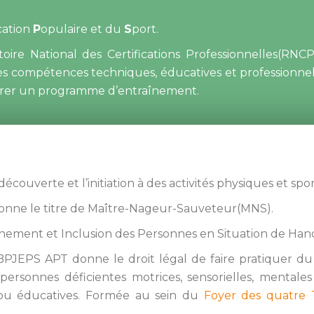
ation 
P
opulaire et du 
S
port.
ire National des Certifications Professionnelles(RNCP),
des compétences techniques, éducatives et professionnell
aborer un programme d’entraînement.
écouverte et l’initiation à des activités physiques et spor
» donne le titre de Maître-Nageur-Sauveteur(MNS).
nement et Inclusion des Personnes en Situation de Han
PJEPS APT donne le droit légal de faire pratiquer du 
personnes déficientes motrices, sensorielles, mentale
s ou éducatives. Formée au sein du 
Foyer des quatre 