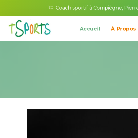
Coach sportif à Compiègne, Pierr
 
Accueil
À Propo
Activi
Activi
Thérap
Traini
Touri
Team B