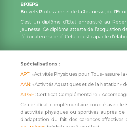
BPJEPS
B
revets 
P
rofessionnel de la 
J
eunesse, de l’
E
duc
C’est un diplôme d’Etat enregistré au Réperto
jeunesse. 
Ce diplôme atteste de l’acquisition 
l’éducateur sportif. Celui-ci est capable d’él
Spécialisations :
APT
: «Activités Physiques pour Tous» assure la d
A
AN
: «Activités Aquatiques et de la Natation
AIPSH
: Certificat Complémentaire « Accompag
Ce certificat complémentaire couplé avec le B
d’activités physiques ou sportives auprès de 
d’adaptation du fait des carences affective
neurologie
 (pédiatrique & adultes).