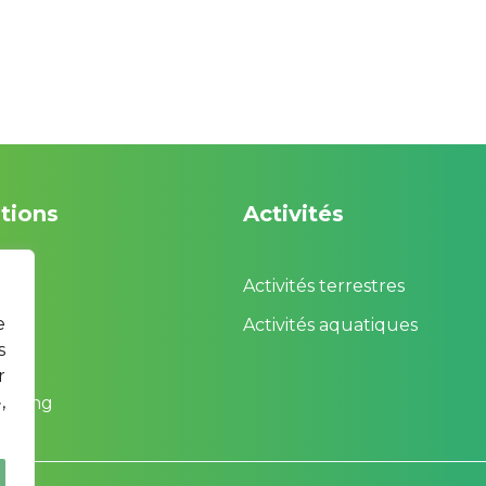
ation
Activité
Activités terrestre
 
e
Activités aquatique
 
e
 
 
ilding