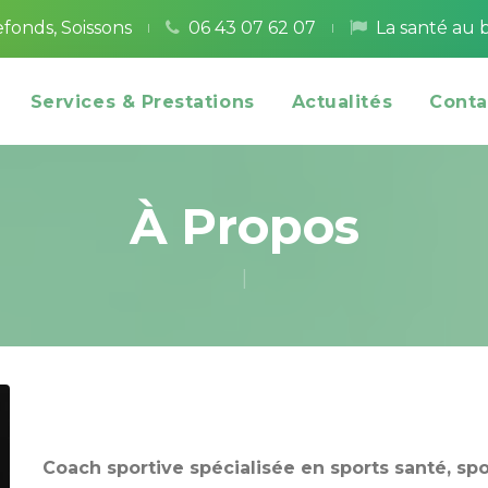
efonds, Soisson
06 43 07 62 07
La santé au b
 
 
 
 
 
Services & Prestation
Actualité
Conta
À Propo
tés Terrestre
Tém
tés Aquatique
Tém
|
ie Sport
ng Sport
sme Sport
uilding Sports Et Sport En Entreprise
Coach sportive spécialisée en sports santé, spo