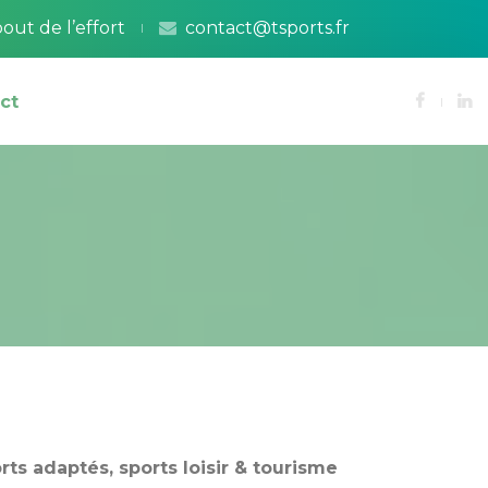
out de l’effort
 
contact@tsports.fr
ct
oignage
oigner
rts adaptés, sports loisir & tourisme