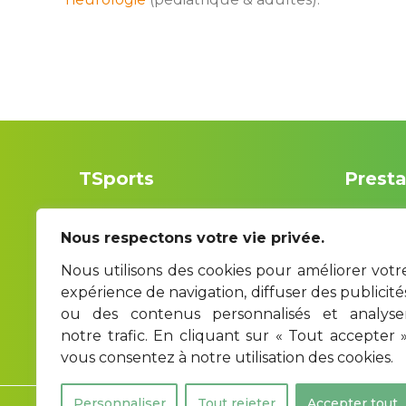
TSport
Prest
Nous respectons votre vie privée.
Coach sportif entre Soissons dan
Training
Nous utilisons des cookies pour améliorer votre
l’Aisne (02) et Compiègne dan
Thérapi
expérience de navigation, diffuser des publicités
l’Oise (60), tout âge, hommes et
Tourism
ou des contenus personnalisés et analyser
notre trafic. En cliquant sur « Tout accepter »,
femmes. Suivi personnalisé…
Team Bu
vous consentez à notre utilisation des cookies.
Personnaliser
Tout rejeter
Accepter tout