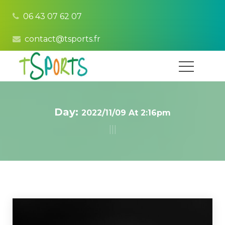
06 43 07 62 07
contact@tsports.fr
Day: 
2022/11/09 At 2:16pm
|
|
|